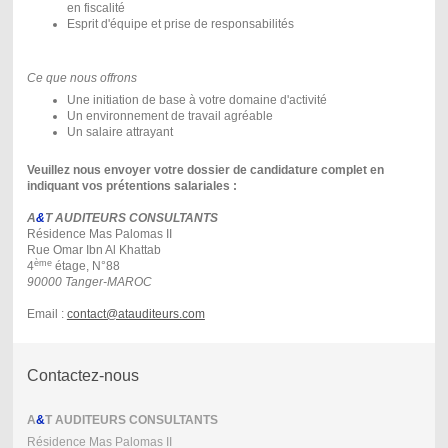
en fiscalité
Esprit d'équipe et prise de responsabilités
Ce que nous offrons
Une initiation de base à votre domaine d'activité
Un environnement de travail agréable
Un salaire attrayant
Veuillez nous envoyer votre dossier de candidature complet en
indiquant vos prétentions salariales :
A
&
T AUDITEURS CONSULTANTS
Résidence Mas Palomas II
Rue Omar Ibn Al Khattab
ème
4
étage, N°88
90000 Tanger-MAROC
Email :
contact@atauditeurs.com
Contactez-nous
A
&
T AUDITEURS CONSULTANTS
Résidence Mas Palomas II